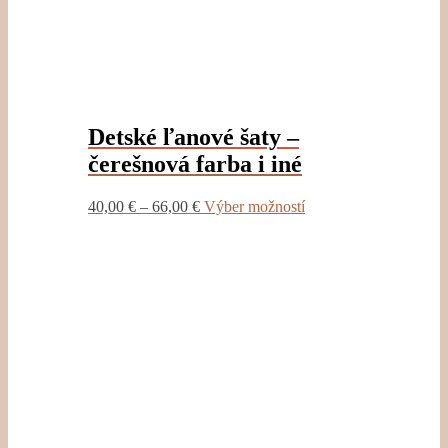
Detské ľanové šaty –
čerešnová farba i iné
This
40,00
€
–
66,00
€
Výber možností
product
has
multiple
variants.
The
options
may
be
chosen
on
the
product
page