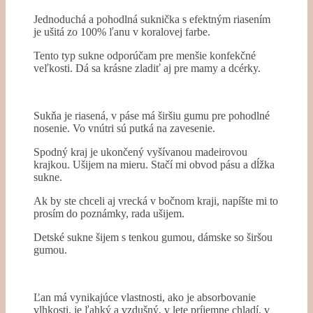
Jednoduchá a pohodlná suknička s efektným riasením
je ušitá zo 100% ľanu v koralovej farbe.
Tento typ sukne odporúčam pre menšie konfekčné
veľkosti. Dá sa krásne zladiť aj pre mamy a dcérky.
Sukňa je riasená, v páse má širšiu gumu pre pohodlné
nosenie. Vo vnútri sú putká na zavesenie.
Spodný kraj je ukončený vyšívanou madeirovou
krajkou. Ušijem na mieru. Stačí mi obvod pásu a dĺžka
sukne.
Ak by ste chceli aj vrecká v bočnom kraji, napíšte mi to
prosím do poznámky, rada ušijem.
Detské sukne šijem s tenkou gumou, dámske so širšou
gumou.
Ľan má vynikajúce vlastnosti, ako je absorbovanie
vlhkosti, je ľahký a vzdušný, v lete príjemne chladí, v