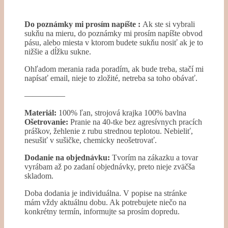
Do poznámky mi prosím napíšte :
Ak ste si vybrali
sukňu na mieru, do poznámky mi prosím napíšte obvod
pásu, alebo miesta v ktorom budete sukňu nosiť ak je to
nižšie a dĺžku sukne.
Ohľadom merania rada poradím, ak bude treba, stačí mi
napísať email, nieje to zložité, netreba sa toho obávať.
—————
Materiál:
100% ľan, strojová krajka 100% bavlna
Ošetrovanie:
Pranie na 40-tke bez agresívnych pracích
práškov, žehlenie z rubu strednou teplotou. Nebieliť,
nesušiť v sušičke, chemicky neošetrovať.
Dodanie na objednávku:
Tvorím na zákazku a tovar
vyrábam až po zadaní objednávky, preto nieje zväčša
skladom.
Doba dodania je individuálna. V popise na stránke
mám vždy aktuálnu dobu. Ak potrebujete niečo na
konkrétny termín, informujte sa prosím dopredu.