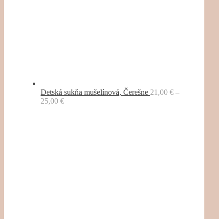
Detská sukňa mušelínová, Čerešne
21,00
€
–
25,00
€