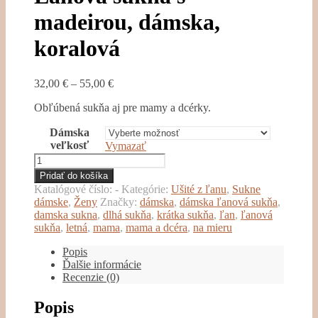
madeirou, dámska,
koralová
32,00
€
–
55,00
€
Obľúbená sukňa aj pre mamy a dcérky.
Dámska
veľkosť
Vymazať
množstvo
Ľanová
Pridať do košíka
sukňa
Katalógové číslo:
-
Kategórie:
Ušité z ľanu
,
Sukne
s
dámske
,
Ženy
Značky:
dámska
,
dámska ľanová sukňa
,
madeirou,
damska sukna
,
dlhá sukňa
,
krátka sukňa
,
ľan
,
ľanová
dámska,
sukňa
,
letná
,
mama
,
mama a dcéra
,
na mieru
koralová
Popis
Ďalšie informácie
Recenzie (0)
Popis