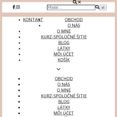
KONTAKT
OBCHOD
O NÁS
O MNE
KURZ-SPOLOČNÉ ŠITIE
BLOG
LÁTKY
MÔJ ÚČET
KOŠÍK
OBCHOD
O NÁS
O MNE
KURZ-SPOLOČNÉ ŠITIE
BLOG
LÁTKY
MÔJ ÚČET