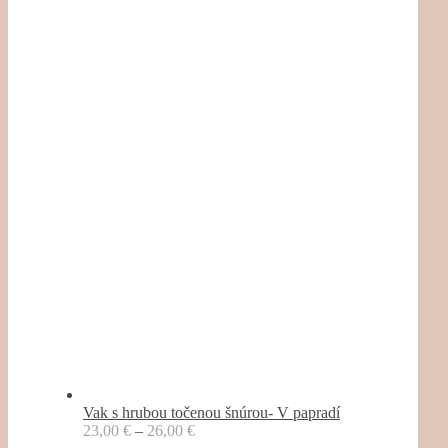
Vak s hrubou točenou šnúrou- V papradí
23,00
€
–
26,00
€