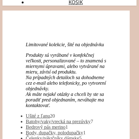
KOŠÍK
Limitované kolekcie, šité na objednávku
Produkty sú vyrábané v konfekčnej
veľkosti, personalizované – to znamená s
miernymi úpravami, alebo vytvárané na
mieru, závisí od produktu.
Na prípadných detailoch sa dohodneme
cez e-mail alebo telefonicky, po vytvorení
objednávky.
Ak máte nejaké otázky a chceli by ste sa
poradiť pred objednaním, neváhajte ma
kontaktovať.
20
Ušité z ľanu
20
produktov
7
Batohy/vaky/vrecká na prezúvky
7
1
produktov
Bedrový pás merino
1
produkt
1
Body, dupačky, polodupačky
1
5
produkt
Čelenky/nákrčníky dámske
5