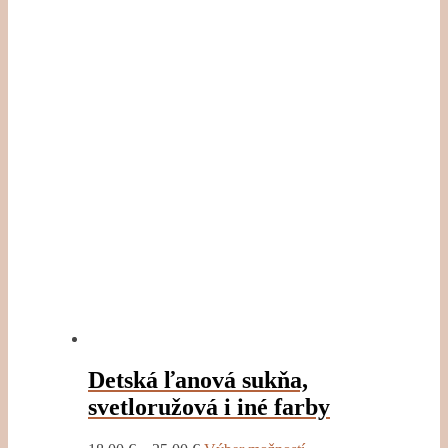
Detská ľanová sukňa,
svetloružová i iné farby