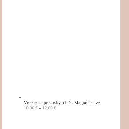
Vrecko na prezuvky a iné - Magnólie sivé
10,00
€
–
12,00
€