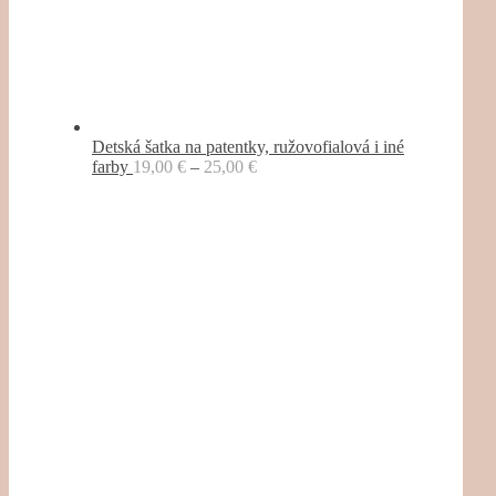
Detská šatka na patentky, ružovofialová i iné
farby
19,00
€
–
25,00
€