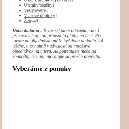
1
produktov
Uteráky/osušky
1
1
produkt
Vesty/svetre
1
produkt
1
Vlasové doplnky
1
49
produkt
Ženy
49
produktov
Doba dodania :
Tovar skladom odosielam do 3
pracovných dní od pripísania platby na účet. Pri
tovare na objednávku môže byť doba dodania 2-4
týždne, a to najmä v závislosti od množstva
objednávok na mieru. Ak potrebujete niečo na
konkrétny termín, informujte sa prosím dopredu.
Vyberáme z ponuky