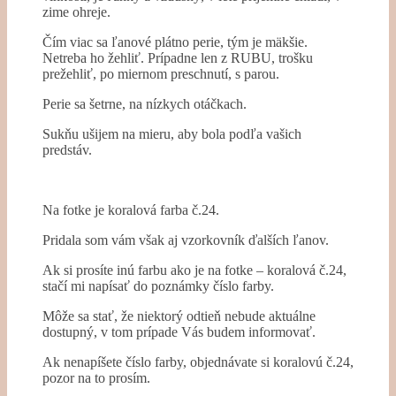
zime ohreje.
Čím viac sa ľanové plátno perie, tým je mäkšie.
Netreba ho žehliť. Prípadne len z RUBU, trošku
prežehliť, po miernom preschnutí, s parou.
Perie sa šetrne, na nízkych otáčkach.
Sukňu ušijem na mieru, aby bola podľa vašich
predstáv.
Na fotke je koralová farba č.24.
Pridala som vám však aj vzorkovník ďalších ľanov.
Ak si prosíte inú farbu ako je na fotke – koralová č.24,
stačí mi napísať do poznámky číslo farby.
Môže sa stať, že niektorý odtieň nebude aktuálne
dostupný, v tom prípade Vás budem informovať.
Ak nenapíšete číslo farby, objednávate si koralovú č.24,
pozor na to prosím.