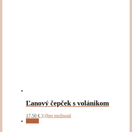
Ľanový čepček s volánikom
This
17,50
€
Výber možností
product
Zľava!
has
multiple