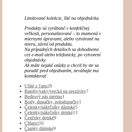
Limitované kolekcie, šité na objednávku
Produkty sú vyrábané v konfekčnej
veľkosti, personalizované – to znamená s
miernymi úpravami, alebo vytvárané na
mieru, závisí od produktu.
Na prípadných detailoch sa dohodneme
cez e-mail alebo telefonicky, po vytvorení
objednávky.
Ak máte nejaké otázky a chceli by ste sa
poradiť pred objednaním, neváhajte ma
kontaktovať.
20
Ušité z ľanu
20
produktov
7
Batohy/vaky/vrecká na prezúvky
7
1
produktov
Bedrový pás merino
1
produkt
1
Body, dupačky, polodupačky
1
5
produkt
Čelenky/nákrčníky dámske
5
produktov
13
Čelenky/nákrčníky detské
13
9
produktov
Čepčeky detské
9
16
produktov
Chlapci
16
produktov
9
Čiapky dámske
9